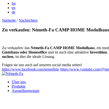
hu
en
de
Startseite
/
Nachrichten
Zu verkaufen: Németh-Fa CAMP HOME Modulhaus – S
Zu verkaufen: das
Németh-Fa CAMP HOME Modulhaus
, ein mod
Gästehaus oder Homeoffice
und ist auch eine attraktive
Investition
.
suchen
, ist dies die ideale Lösung.
Folgen sie uns auch auf unseren social media seiten!
https://www.facebook.com/nemethfa/
https://www.youtube.com/@ne
Über uns
Produkte
Ausstellungsraum