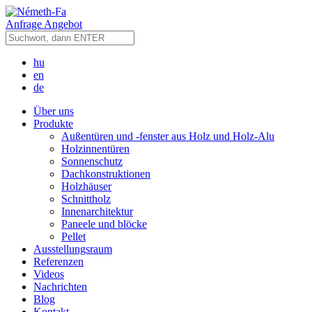
Anfrage Angebot
hu
en
de
Über uns
Produkte
Außentüren und -fenster aus Holz und Holz-Alu
Holzinnentüren
Sonnenschutz
Dachkonstruktionen
Holzhäuser
Schnittholz
Innenarchitektur
Paneele und blöcke
Pellet
Ausstellungsraum
Referenzen
Videos
Nachrichten
Blog
Kontakt