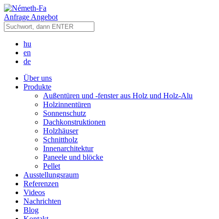
Anfrage Angebot
hu
en
de
Über uns
Produkte
Außentüren und -fenster aus Holz und Holz-Alu
Holzinnentüren
Sonnenschutz
Dachkonstruktionen
Holzhäuser
Schnittholz
Innenarchitektur
Paneele und blöcke
Pellet
Ausstellungsraum
Referenzen
Videos
Nachrichten
Blog
Kontakt