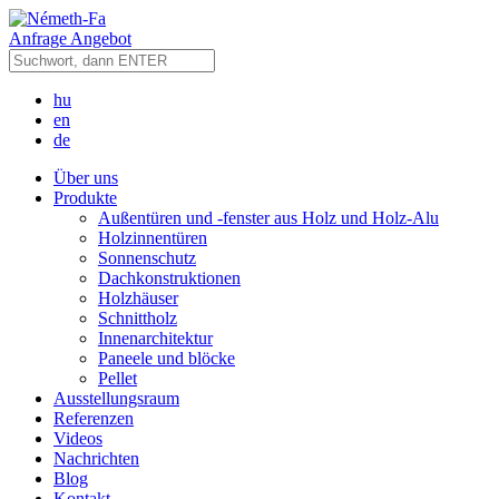
Anfrage Angebot
hu
en
de
Über uns
Produkte
Außentüren und -fenster aus Holz und Holz-Alu
Holzinnentüren
Sonnenschutz
Dachkonstruktionen
Holzhäuser
Schnittholz
Innenarchitektur
Paneele und blöcke
Pellet
Ausstellungsraum
Referenzen
Videos
Nachrichten
Blog
Kontakt